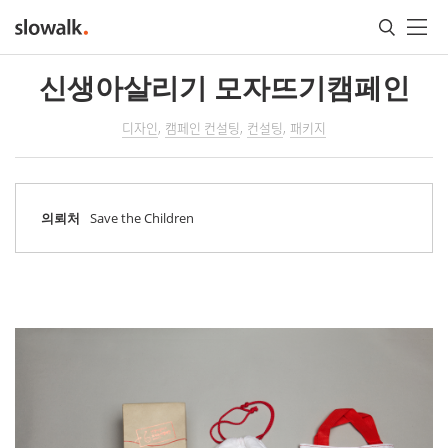
메인콘텐츠
신생아살리기 모자뜨기캠페인
디자인
캠페인 컨설팅
컨설팅
패키지
의뢰처
Save the Children