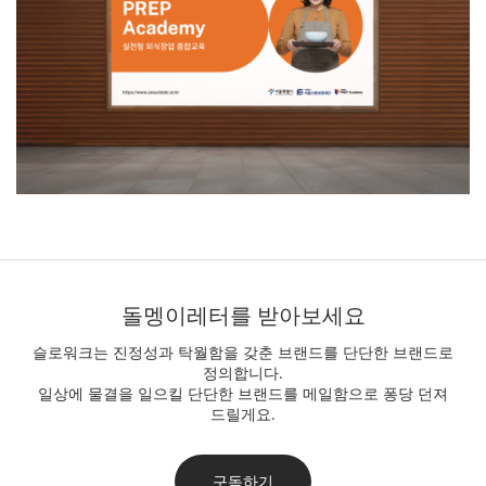
푸터
돌멩이레터를 받아보세요
슬로워크는 진정성과 탁월함을 갖춘 브랜드를 단단한 브랜드로
정의합니다.
일상에 물결을 일으킬 단단한 브랜드를 메일함으로 퐁당 던져
드릴게요.
구독하기