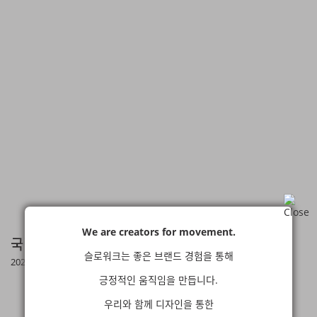
We are creators for movement.
국립세종수목원 세록세록 Brand Identity
슬로워크는 좋은 브랜드 경험을 통해
2023.11.
막막할 땐, 함께 고민해요
긍정적인 움직임을 만듭니다.
우리와 함께 디자인을 통한