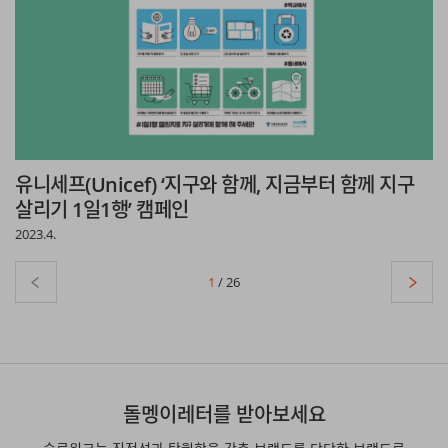
유니세프(Unicef) ‘지구와 함께, 지금부터 함께 지구
살리기 1일1행’ 캠페인
2023.4.
1
/ 26
푸터
돌멩이레터를 받아보세요